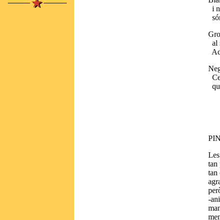
i n
són
Gro
al s
Adé
Neg
Ceg
que
PI
Les
tan
tan 
agr
per
-an
man
men