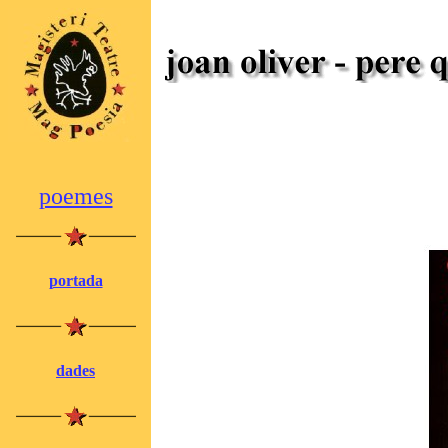
poemes
portada
dades