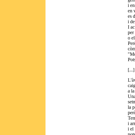
i en
en 
es 
i de
I a
per 
o el
Però
còm
"Mo
Pot
[...
L'à
cai
a la
Una
set
la p
per
Tem
i ar
i el
pot