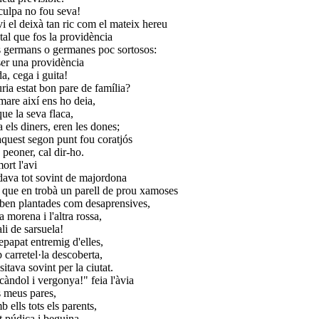
culpa no fou seva!
vi el deixà tan ric com el mateix hereu
 tal que fos la providència
s germans o germanes poc sortosos:
ser una providència
a, cega i guita!
ria estat bon pare de família?
mare així ens ho deia,
que la seva flaca,
a els diners, eren les dones;
aquest segon punt fou coratjós
 peoner, cal dir-ho.
ort l'avi
ava tot sovint de majordona
s que en trobà un parell de prou xamoses
 ben plantades com desaprensives,
a morena i l'altra rossa,
li de sarsuela!
epapat entremig d'elles,
 carretel·la descoberta,
sitava sovint per la ciutat.
càndol i vergonya!" feia l'àvia
ls meus pares,
b ells tots els parents,
t púdica i beguina