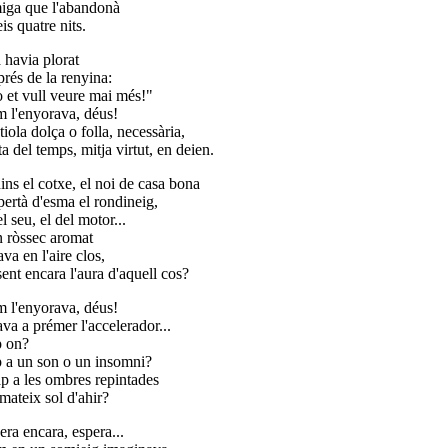
miga que l'abandonà
eis quatre nits.
a havia plorat
prés de la renyina:
 et vull veure mai més!"
 l'enyorava, déus!
iola dolça o folla, necessària,
ta del temps, mitja virtut, en deien.
dins el cotxe, el noi de casa bona
pertà d'esma el rondineig,
l seu, el del motor...
 ròssec aromat
ava en l'aire clos,
sent encara l'aura d'aquell cos?
 l'enyorava, déus!
va a prémer l'accelerador...
 on?
 a un son o un insomni?
p a les ombres repintades
 mateix sol d'ahir?
era encara, espera...