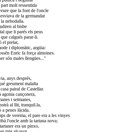
 part molt ressentida
veure que la font de l'oncle
desviava de la germandat
 la nebodalla.
cudiren al bisbe
tal que li parés els peus
 que calgués parar-li.
 el prelat,
ode i diplomàtic, argüia:
ssèn Enric fa força almoines.
ser són males llengües..."
]
via, anys després,
gué greument malalta
 casa pairal de Castellar.
 agonia cançonera,
manes i setmanes,
ostrà al llit, tranquil.la,
ò a penes lúcida.
ps de verema, el pare era a les vinyes
ribà l'oncle amb la tartana nova;
 tartaner era un pinxo,
ser mig alcavot,