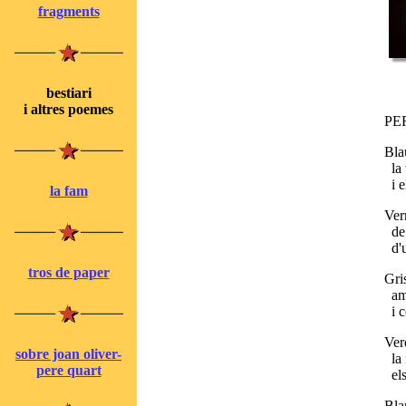
fragments
bestiari
i altres poemes
PE
Bla
la 
i e
la fam
Ver
de 
d'u
tros de paper
Gri
amb
i c
Ver
sobre joan oliver-
la 
pere quart
els
Blan