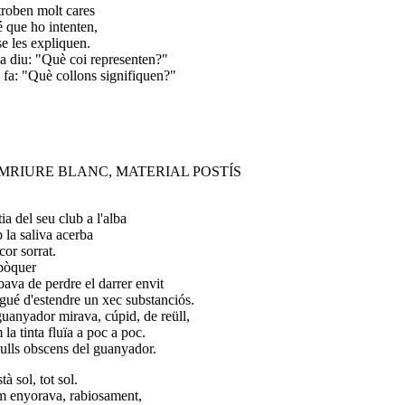
 troben molt cares
é que ho intenten,
se les expliquen.
lla diu: "Què coi representen?"
ll fa: "Què collons signifiquen?"
MRIURE BLANC, MATERIAL POSTÍS
ia del seu club a l'alba
 la saliva acerba
 cor sorrat.
pòquer
bava de perdre el darrer envit
agué d'estendre un xec substanciós.
guanyador mirava, cúpid, de reüll,
la tinta fluïa a poc a poc.
 ulls obscens del guanyador.
stà sol, tot sol.
 enyorava, rabiosament,