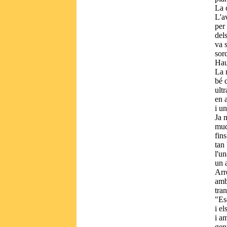
La 
L'a
per
del
va 
sord
Hau
La 
bé 
ultr
en 
i un
Ja m
mud
fin
tan
l'un
un a
Arr
amb
tran
"Es
i e
i am
gen