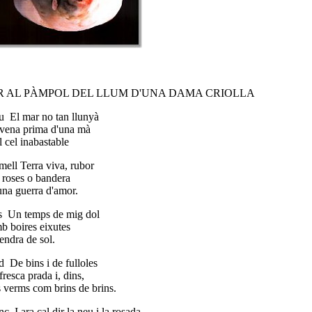
R AL PÀMPOL DEL LLUM D'UNA DAMA CRIOLLA
u El mar no tan llunyà
vena prima d'una mà
l cel inabastable
mell Terra viva, rubor
roses o bandera
na guerra d'amor.
s Un temps de mig dol
 boires eixutes
endra de sol.
d De bins i de fulloles
fresca prada i, dins,
 verms com brins de brins.
c I ara cal dir la neu i la rosada