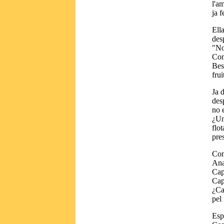
l'a
ja f
Ell
des
"No
Com
Best
frui
Ja 
des
no e
¿Un
flot
pre
Com
Ana
Cap
Cap
¿Ca
pel
Esp