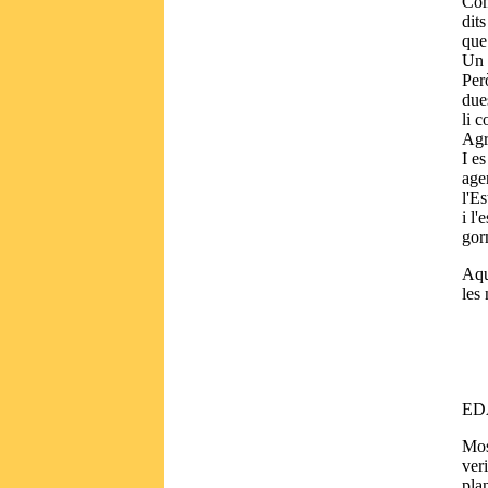
Com
dits
que
Un 
Per
due
li c
Agr
I e
agen
l'Es
i l
gor
Aqu
les
EDA
Mos
ver
plan