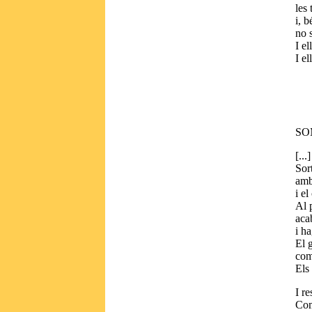
les
i, b
no 
I e
I e
SO
[...]
Sort
amb
i el
Al 
aca
i h
El 
com 
Els
I re
Com