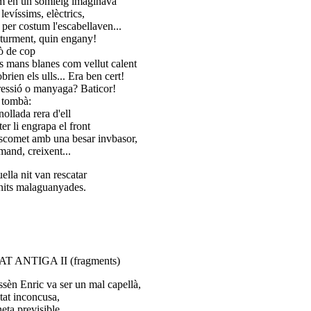
 en un somieig imaginava
 levíssims, elèctrics,
 per costum l'escabellaven...
turment, quin engany!
ò de cop
s mans blanes com vellut calent
obrien els ulls... Era ben cert!
essió o manyaga? Baticor!
s tombà:
ollada rera d'ell
ter li engrapa el front
'escomet amb una besar invbasor,
mand, creixent...
ella nit van rescatar
 nits malaguanyades.
T ANTIGA II (fragments)
sèn Enric va ser un mal capellà,
itat inconcusa,
eta previsible.