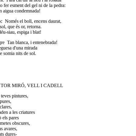
o fer esment del gel ni de la pedra:
 aigua condemnada!
c Només el boll, encens daurat,
ol, que és or, retorna.
u-siau, espiga i blat!
re Tan blanca, i entenebrada!
uesa d'una mirada
 somia nits de sol.
NTOR MIRÓ, VELL I CADELL
 teves pintures,
 pures,
clares,
aden a les criatures
ò els pares
imetes obscures,
s avares,
ts dures-