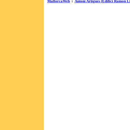
MallorcaWeb
i
Antoni Artigues (Edifici Ramon L