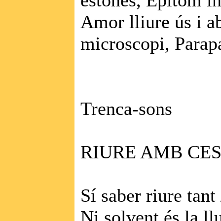
estones, Epítom in
Amor lliure ús i 
microscopi, Parap
Trenca-sons
RIURE AMB CE
Sí saber riure tant
Ni solvent és la ll