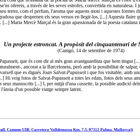
se'ns ofereix, a través de les seves estrofes, convertida en naturalesa. I 
l seu terrer, com el perfum, l'aroma que aquests mots i aquestes formes 
radosa que desprenen els seus versos en llegir-los. [...] Aquesta flaire
ia. [...] Maria Mercè Marçal és la gran apassionada de la poesia catalan
Un projecte estroncat. A propòsit del cinquantenari de 
(Canigó, 14 de setembre de 1974)
sseit, que és com dir al més gran avantguardista que hem tingut [...]
naturalment-, ancorat a la Barceloneta, però amb la possibilitat de salpar
 vaixell que es digués
Joan Salvat-Papasseit
i que fos visitable, amb una
..] Hi veig fotos de Salvat-Papasseit a totes les edats, fotos dels seus a
s seus manuscrits [...] I, per mitjà d'una
cassette
, la possible audició de
 l'ànsia d'un possible viatge sempre latent.
lull. Campus UIB. Carretera Valldemossa Km. 7,5. 07112 Palma. Mallorca))