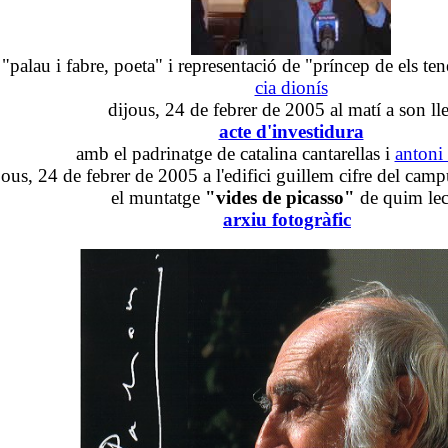
"palau i fabre, poeta" i representació de "príncep de els te
cia dionís
dijous, 24 de febrer de 2005 al matí a son ll
acte d'investidura
amb el padrinatge de catalina cantarellas i
antoni 
jous, 24 de febrer de 2005
a l'edifici guillem cifre del cam
el muntatge
"vides de picasso"
de quim lec
arxiu fotogràfic