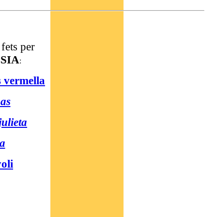
E
fets per
SIA
:
 vermella
has
julieta
ta
oli