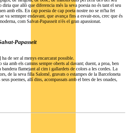
jo diria que allò que diferencia més la seva poesia no és tant el seu
duen amb ells. En cap poesia de cap poeta nostre no se m'ha fet
 que va semnpre endavant, que avança fins a esvair-nos, crec que és
a moderna, com Salvat-Papasseit n'és el gran apassionat.
Salvat-Papasseit
 ha de ser al menys encarcarat possible.
, o sia amb els camins sempre oberts al davant; duent, a proa, ben
 bandera flamejant al cim i gallardets de colors a les cordes. La
mors, de la seva filla Salomé, gravats o estampes de la Barceloneta
ls seus poemes, allí dins, acompassats amb el bres de les onades,