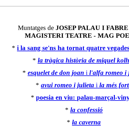
Muntatges de
JOSEP PALAU I FABR
MAGISTERI TEATRE - MAG POE
*
i la sang se'ns ha tornat
quatre vegades
*
la tràgica història de
miquel kol
*
esquelet de don joan
i
l'alfa romeo i 
*
avui romeo i julieta
i
la més for
*
poesia en viu:
palau-marçal-viny
*
la confessió
*
la caverna