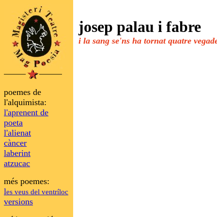
josep palau i fabre
i la sang se'ns ha tornat quatre vegad
poemes de
l'alquimista:
l
'aprenent de
poeta
l'alienat
càncer
laberint
atzucac
més poemes:
l
es veus del ventríloc
versions