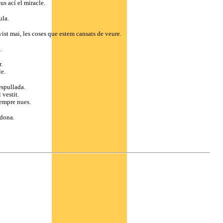
us ací el miracle.
ula.
vist mai, les coses que estem cansats de veure.
.
.
le.
espullada.
 vestit.
sempre nues.
 dona.