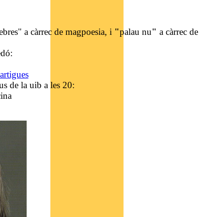
nebres" a càrrec de magpoesia, i
"
palau nu
"
a càrrec de
edó:
artigues
pus de la uib
a les 20:
ina