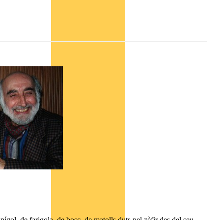
pígol, de farigola, de bosc, de matolls duts pel zèfir des del seu