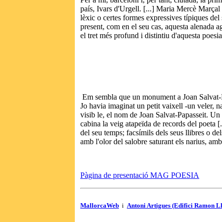
país, Ivars d'Urgell. [...] Maria Mercè Marçal 
lèxic o certes formes expressives típiques de
present, com en el seu cas, aquesta alenada ag
el tret més profund i distintiu d'aquesta poes
Em sembla que un monument a Joan Salvat-Papa
Jo havia imaginat un petit vaixell -un veler, 
visib le, el nom de Joan Salvat-Papasseit. Un
cabina la veig atapeïda de records del poeta [.
del seu temps; facsímils dels seus llibres o del
amb l'olor del salobre saturant els narius, amb
Pàgina de presentació MAG POESIA
MallorcaWeb
i
Antoni Artigues (Edifici Ramon L