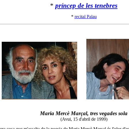
*
príncep de les tenebres
*
recital Palau
Maria Mercè Marçal, tres vegades sola
(Avui, 15 d'abril de 1999)
imera cosa que m'assalta de la poesia de Maria Mercè Marçal és l'olor d'es