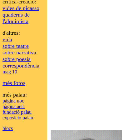
crítica-creació:
vides de picasso
quaderns de
l'alquimista
d'altres:
vida
sobre teatre
sobre narrativa
sobre poesia
correspondència
mag 10
més fotos
més palau:
pàgina uoc
pàgina aelc
fundació palau
exposició palau
blocs