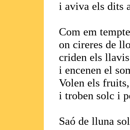
i aviva els dits 
Com em tempten
on cireres de ll
criden els llavi
i encenen el so
Volen els fruits,
i troben solc i p
Saó de lluna sol