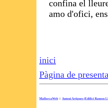
confina el lleur
amo d'ofici, en
inici
Pàgina de prese
MallorcaWeb
i
Antoni Artigues (Edifici Ramon L