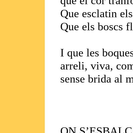
que el cor tranf
Que esclatin els
Que els boscs f
I que les boque
arreli, viva, co
sense brida al m
ON S’ESBALÇ