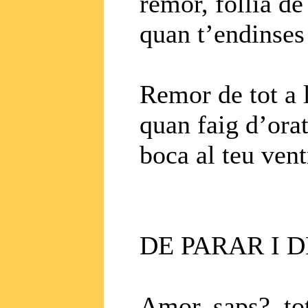
remor, follia de
quan t’endinses 
Remor de tot a 
quan faig d’orat
boca al teu ventr
DE PARAR I 
Amor, saps?, to