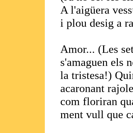
A l'aigüera ves
i plou desig a ra
Amor... (Les set
s'amaguen els n
la tristesa!) Qui
acaronant rajole
com floriran qua
ment vull que ca