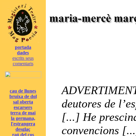
portada
dades
escrits seus
comentaris
ADVERTIMENT. 
cau de llunes
bruixa de dol
deutores de l’e
sal oberta
escarsers
terra de mai
[...] He presci
la germana,
l'estrangera
convencions [..
desglaç
raó del cos