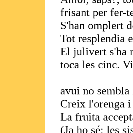
frisant per fer-t
S'han omplert de
Tot resplendia en
El julivert s'ha 
toca les cinc. V
avui no sembla 
Creix l'orenga i 
La fruita accept
(Ja ho sé: les si