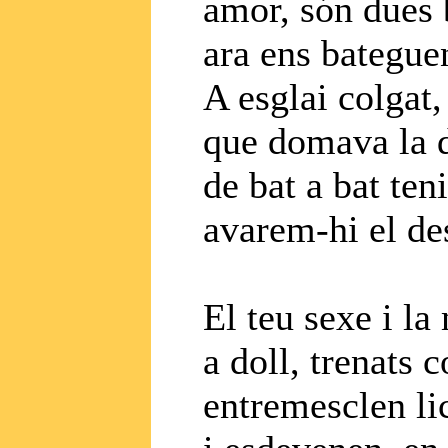
amor, són dues 
ara ens bateguen
A esglai colgat,
que domava la d
de bat a bat ten
avarem-hi el de
El teu sexe i la
a doll, trenats 
entremesclen lic